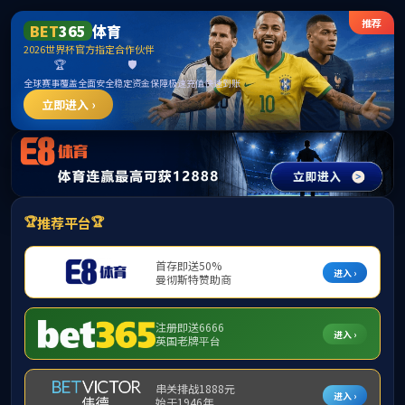
best365足球(中国区)官方网站-2026 World Cup
新闻动态