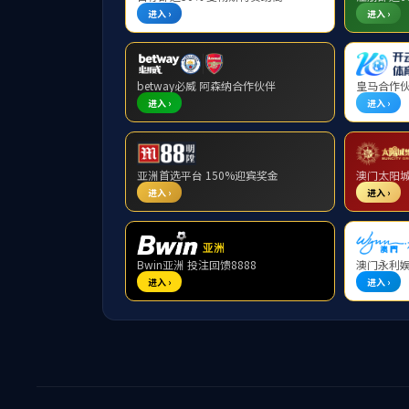
来源：
best3
为全面深入学
市委六届六次全会
和和力量凝聚到全
分管领域为党员、
实，切实凝聚起推