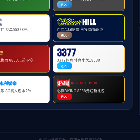
集团领导宣讲党的二十届三中全会精神
65足球官网
编辑：李林晋
责编：谭诗赏
终审：张小蓉
发布时间
习贯彻习近平总书记视察重庆重要讲话重要指示精神和党的二十
精神，引导集团系统广大党员、干部职工把思想和行动统一到全
会确定的各项任务上来，按照集团党委统一安排，近期，集团领
团员青年、统战对象及群众宣讲党的二十届三中全会精神，着力
动重庆都市快轨事业高质量发展的强大合力。
张京宣讲党的二十届三中全会精神