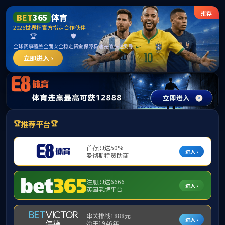
best365足球(中国区)官方网站-2026 World Cup
新闻动态