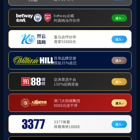
新闻动态
专题报道
建设动态
二十大专题报道
扎实开展深入贯彻中央八项规定精神学习教育
党纪学习教育
二十届三中全会专题报道