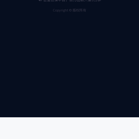
交通运营管理有限公司员工2024年度体检项目竞争性比选报名邀请函
页
1
2
3
4
5
6
7
8
9
...
权所有：best365足球(中国区)官方网站-2026 World Cup 地址