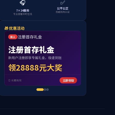
:
首页
>
公告公示
>
招标公告
重庆璧铜线轨道交通运营管理有限公司璧铜线控制保护区建设项目及作业技术咨询服务项目竞争性比选报名邀请函
2025-04-23
2025-04-21
重庆轨道交通张家湾车辆段、璧山停车场、重庆东车辆段单体建筑及南岸区南坪组团F分区F33-2-2/04一体化综合开发项目施工招标公告
2025-04-02
重庆璧铜线轨道交通运营管理有限公司2025年度标识标牌及宣传等广告设计制作安装服务采购项目竞争性比选报名邀请函
2025-03-17
重庆璧铜线轨道交通运营管理有限公司 2025年消防设施操作员（中级）培训取证项目竞争性比选报名邀请函
2025-03-17
2025-03-17
2025-03-04
2025-01-15
2025-01-14