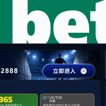
best365足球(中国区)官方网站-2026 World Cup
首 页
信息公开
公司要闻
党建风采
公告